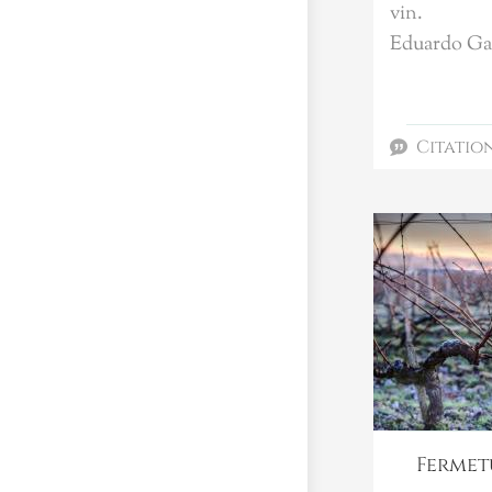
vin.
Eduardo Ga
Citatio
Fermet