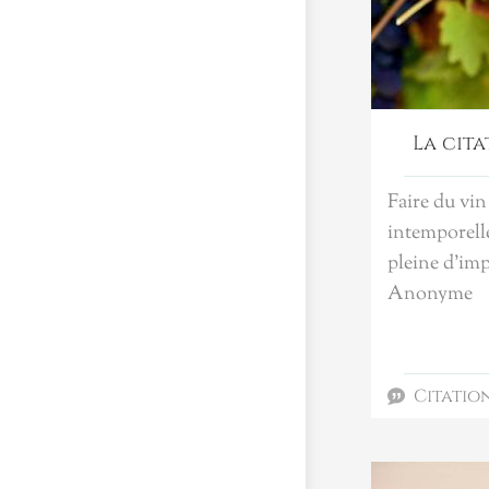
La cita
Faire du vin
intemporell
pleine d’impr
Anonyme
Citatio