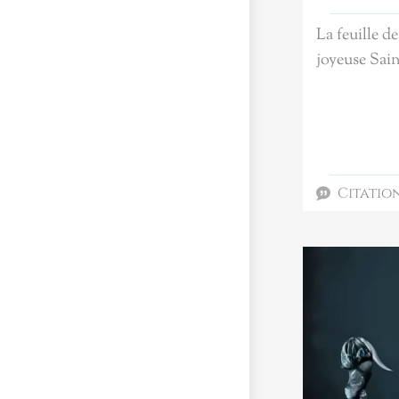
La feuille d
joyeuse Sai
Citatio