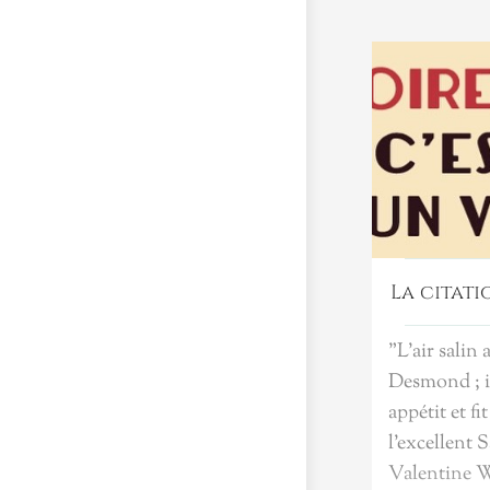
La citat
"L'air salin 
Desmond ; il
appétit et f
l'excellent 
Valentine W