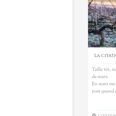
La citat
Taille tôt, ta
de mars.
En mars me l
tout quand o
Citatio