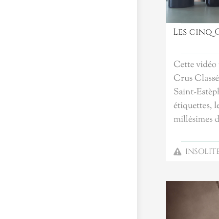
L’abus d’alc
santé, à co
Les cinq 
Cette vidéo
Crus Classés
Saint-Estèph
étiquettes, 
millésimes d
INSOLIT