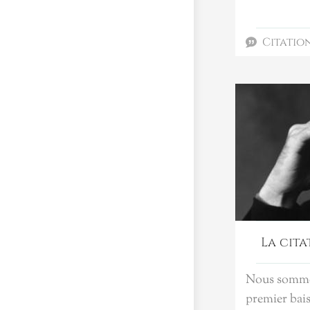
Citatio
La cita
Nous sommes
premier bais