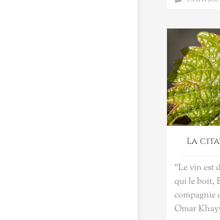
La cit
“Le vin est 
qui le boit, 
compagnie d
Omar Khay