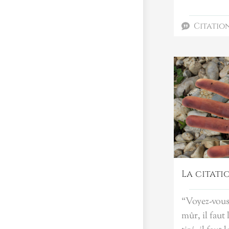
Citatio
La citat
“Voyez-vous,
mûr, il faut 