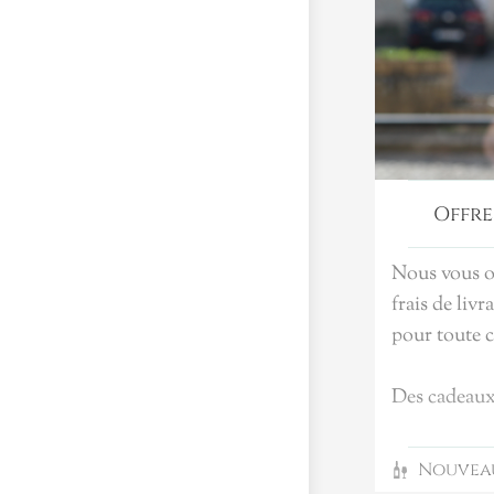
Offre
Nous vous of
frais de liv
pour toute
Des cadeaux
Passez vite
Nouvea