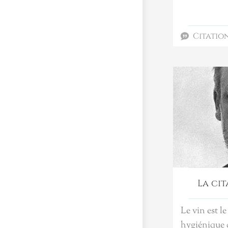
Citatio
La cit
Le vin est le
hygiénique q