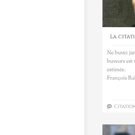
La citat
Ne buvez ja
buveurs est
estimée.
François Ra
Citatio