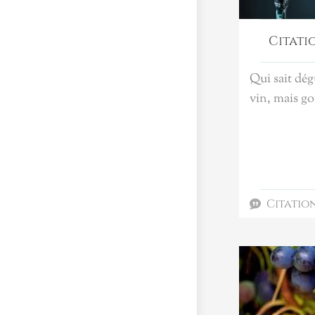
Citati
Qui sait dég
vin, mais go
Citatio