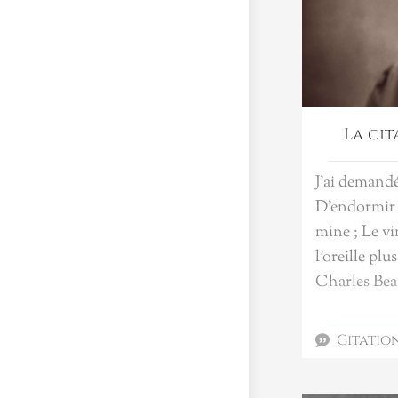
La cit
J'ai demandé
D'endormir 
mine ; Le vin
l'oreille plus
Charles Bea
Citatio