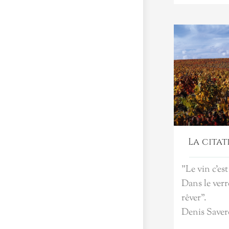
La citat
"Le vin c'es
Dans le verre
rêver".
Denis Saver