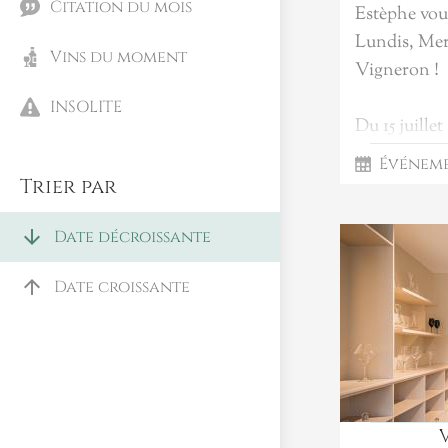
Citation du mois
Estèphe vou
Lundis, Mer
Vins du moment
Vigneron !
INSOLITE
Du 15 juillet
rencontre de
Événem
lors de dégu
Trier par
et accessible
arrow_downward
Date décroissante
Chaque rend
arrow_upward
Date croissante
d’échanger 
les hommes q
stéphanois, 
et de mieux
terroirs de 