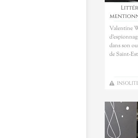
Litté
mentionné
Valentine W
d'espionnage
dans son ou
de Saint-Es
INSOLIT