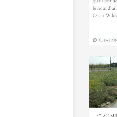
qu’ils ont d
le nom d’un
Oscar Wild
Citatio
Et au mi