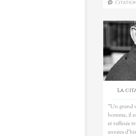
Citatio
connaître qu'
nourricier. 
des larmes d
Colette
La cit
"Un grand vi
homme, il es
et raffinée t
années d'his