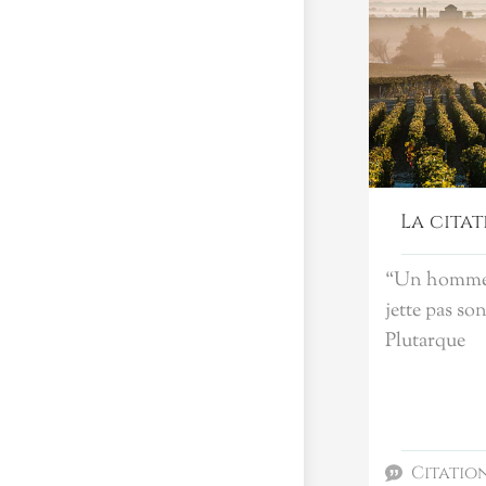
La citat
“Un homme q
jette pas son
Plutarque
Citatio