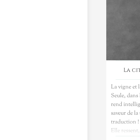
La ci
La vigne et 
Seule, dans 
rend intellig
saveur de la 
traduction !
Elle ressent
secrets du so