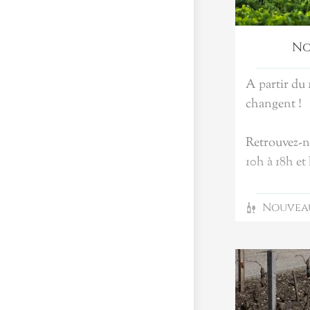
vers le Cos (
de Cos Labo
No
A partir du 
changent !
Retrouvez-n
10h à 18h et
Nouvea