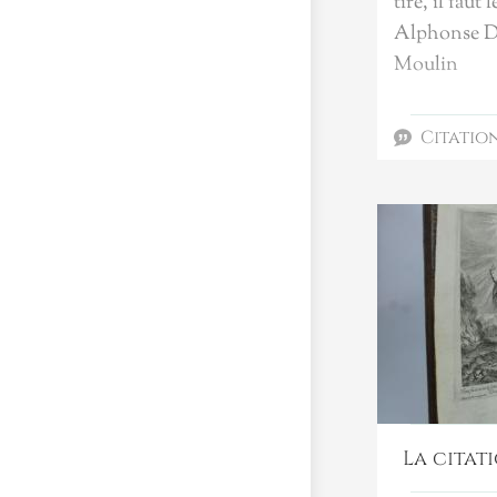
tiré, il faut 
Alphonse D
Moulin
Citatio
La citat