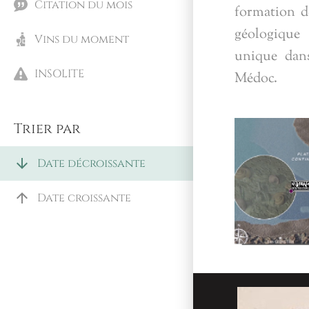
Citation du mois
formation de
géologique
Vins du moment
unique dan
INSOLITE
Médoc.
Trier par
arrow_downward
Date décroissante
arrow_upward
Date croissante