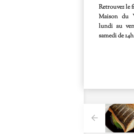
Retrouvez le f
Maison du V
lundi au ven
samedi de 14h 
arrow_back