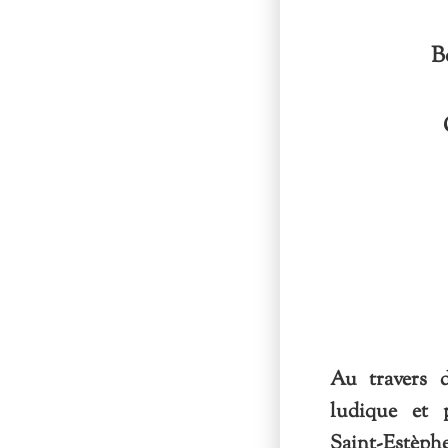
B
Au travers d
ludique et p
Saint-Estèp