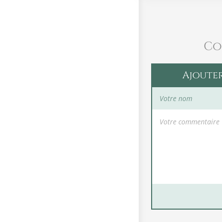
Co
Ajoute