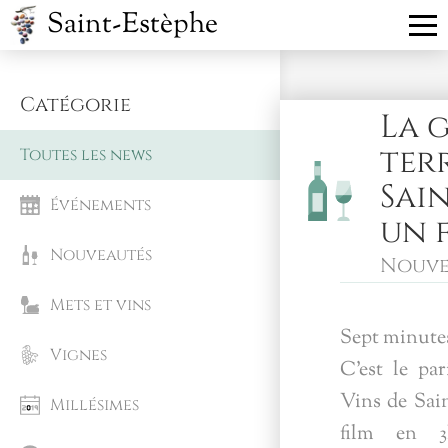
Saint-Estèphe
Catégorie
La 
ter
Toutes les news
Sain
Événements
un 
Nouveautés
Nouve
Mets et vins
Sept minutes
Vignes
C’est le par
Vins de Sai
Millésimes
film en 3