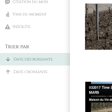
Citation du mois
Vins du moment
INSOLITE
Trier par
arrow_downward
Date décroissante
arrow_upward
Date croissante