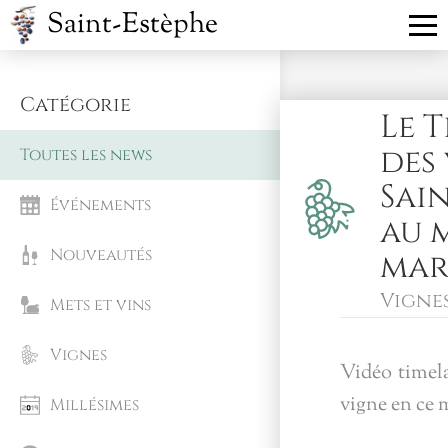
Saint-Estèphe
Catégorie
Le T
des
Toutes les news
Sai
Événements
au 
Nouveautés
mar
Vigne
Mets et vins
Vignes
Vidéo timela
vigne en ce 
Millésimes