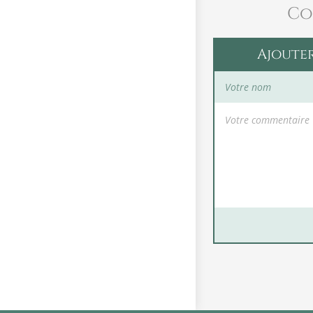
Co
Ajoute