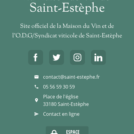
Saint-Estèphe
Site officiel de la Maison du Vin et de
l’O.D.G/Syndicat viticole de Saint-Estèphe
contact@saint-estephe.fr
mail
05 56 59 30 59
phone
Place de l'église
place
33180
Saint-Estèphe
Contact en ligne
send
ESPACE