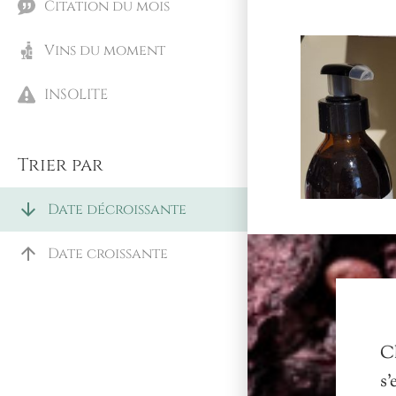
Citation du mois
Vins du moment
INSOLITE
Trier par
arrow_downward
Date décroissante
arrow_upward
Date croissante
C
s'