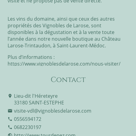
visite et ne propose pas de vente directe.
Les vins du domaine, ainsi que ceux des autres
propriétés des Vignobles de Larose, sont
disponibles à la dégustation et à la vente toute
l’année dans notre nouvelle boutique au Château
Larose-Trintaudon, à Saint-Laurent-Médoc.
Plus d’informations :
https://www.vignoblesdelarose.com/nous-visiter/
Contact
Lieu-dit l'Héreteyre
place
33180 SAINT-ESTEPHE
visite-vdl@vignoblesdelarose.com
email
0556594172
phone
0682230197
phone
http://www.tourdepez.com
public