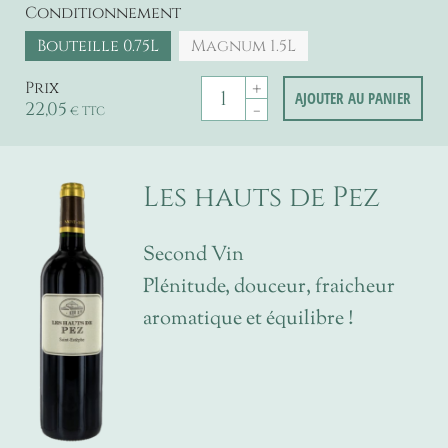
Conditionnement
Bouteille 0.75L
Magnum 1.5L
+
Prix
AJOUTER AU PANIER
22,05
-
€ TTC
Les hauts de Pez
Second Vin
Plénitude, douceur, fraicheur
aromatique et équilibre !