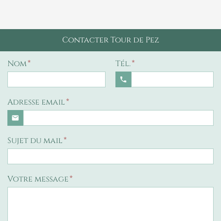
Contacter Tour de Pez
Nom
Tél.
phone
Adresse email
email
Sujet du mail
Votre message