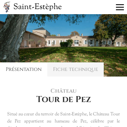
Saint-Estèphe
CHÂTEAU PRÉCÉDENT
CHÂTEAU SUIVANT
Tercesne
Tour des Termes
Présentation
Fiche technique
Château
Tour de Pez
Situé au cœur du terroir de Saint-Estèphe, le Château Tour
de Pez appartient au hameau de Pez, célèbre par le