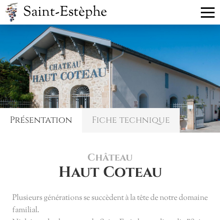
Saint-Estèphe
CHÂTEAU PRÉCÉDENT
CHÂTEAU SUIVANT
Haut Beauséjour
Haut-Marbuzet
Présentation
Fiche technique
Château
Haut Coteau
Plusieurs générations se succèdent à la tête de notre domaine
familial.