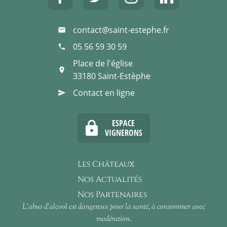
contact@saint-estephe.fr
mail
05 56 59 30 59
phone
Place de l'église
place
33180
Saint-Estèphe
Contact en ligne
send
ESPACE
lock
VIGNERONS
Les Châteaux
Nos Actualités
Nos Partenaires
L'abus d'alcool est dangereux pour la santé, à consommer avec
modération.