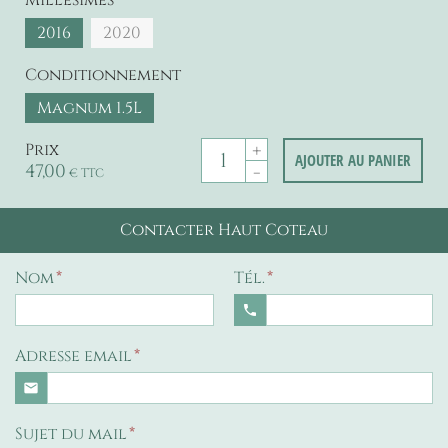
Millésimes
2016
2020
Conditionnement
Magnum 1.5L
+
Prix
AJOUTER AU PANIER
47,00
-
€ TTC
Contacter Haut Coteau
Nom
Tél.
phone
Adresse email
email
Sujet du mail