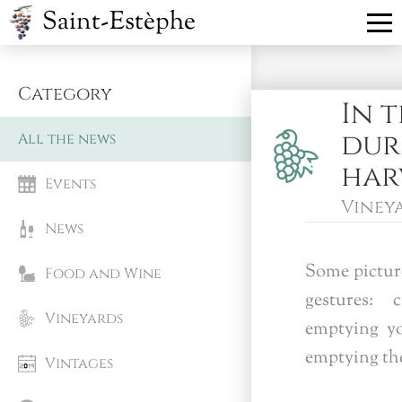
Saint-Estèphe
Category
In t
dur
All the news
har
Events
Viney
News
Some picture
Food and Wine
gestures: 
Vineyards
emptying y
emptying the
Vintages