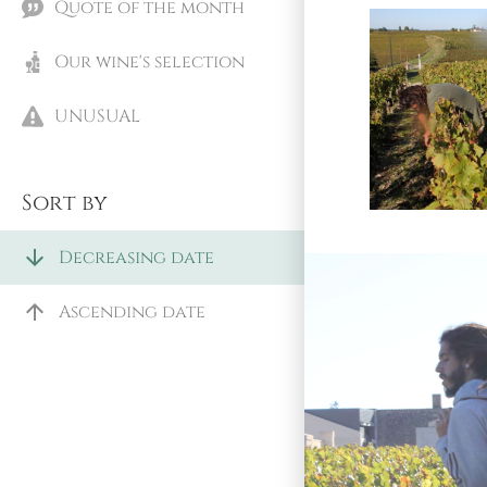
Quote of the month
Our wine's selection
UNUSUAL
Sort by
arrow_downward
Decreasing date
arrow_upward
Ascending date